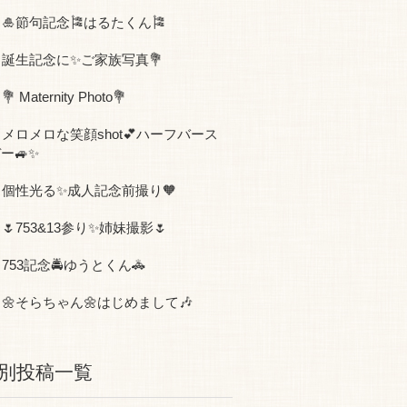
🎍節句記念🎏はるたくん🎏
誕生記念に✨ご家族写真💐
💐 Maternity Photo💐
メロメロな笑顔shot💕ハーフバース
ー🚙✨
個性光る✨成人記念前撮り🧡
🌷753&13参り✨姉妹撮影🌷
753記念🚔ゆうとくん🚓
🌼そらちゃん🌼はじめまして🎶
別投稿一覧