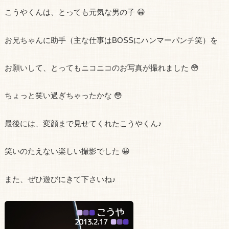
こうやくんは、とっても元気な男の子 😀
お兄ちゃんに助手（主な仕事はBOSSにハンマーパンチ笑）を
お願いして、とってもニコニコのお写真が撮れました 😳
ちょっと笑い過ぎちゃったかな 😳
最後には、変顔まで見せてくれたこうやくん♪
笑いのたえない楽しい撮影でした 😀
また、ぜひ遊びにきて下さいね♪