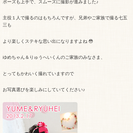
ポーズも上手で、スムーズに撮影が進みました♪
主役１人で撮るのはもちろんですが、兄弟やご家族で撮る七五
三も
より楽しくステキな思い出になりますよね 😳
ゆめちゃん＆りゅうへいくんのご家族のみなさま、
とってもかわいく撮れていますので
お写真選びを楽しみにしていてください♪