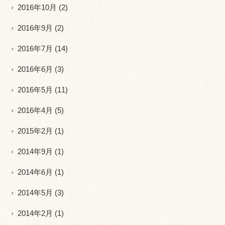
2016年10月
(2)
2016年9月
(2)
2016年7月
(14)
2016年6月
(3)
2016年5月
(11)
2016年4月
(5)
2015年2月
(1)
2014年9月
(1)
2014年6月
(1)
2014年5月
(3)
2014年2月
(1)