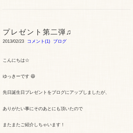
プレゼント第二弾♫
2013/02/23
コメント(1)
ブログ
こんにちは☆
ゆっきーです 😆
先日誕生日プレゼントをブログにアップしましたが、
ありがたい事にそのあとにも頂いたので
またまたご紹介しちゃいます！