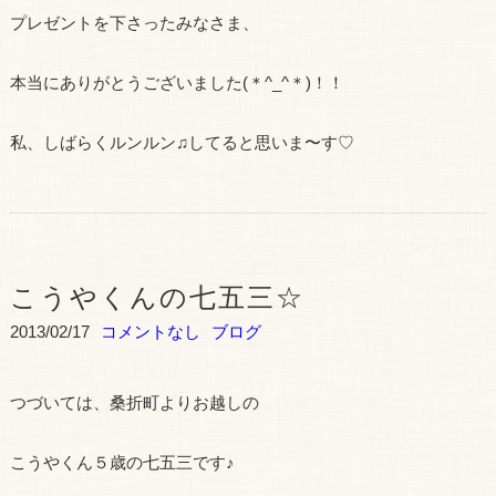
プレゼントを下さったみなさま、
本当にありがとうございました(＊^_^＊)！！
私、しばらくルンルン♫してると思いま〜す♡
こうやくんの七五三☆
2013/02/17
コメントなし
ブログ
つづいては、桑折町よりお越しの
こうやくん５歳の七五三です♪