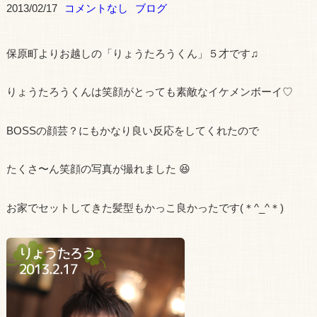
2013/02/17
コメントなし
ブログ
保原町よりお越しの「りょうたろうくん」５才です♫
りょうたろうくんは笑顔がとっても素敵なイケメンボーイ♡
BOSSの顔芸？にもかなり良い反応をしてくれたので
たくさ〜ん笑顔の写真が撮れました 😆
お家でセットしてきた髪型もかっこ良かったです(＊^_^＊)