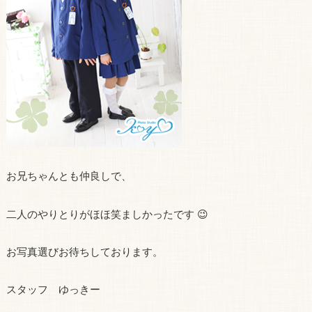
お兄ちゃんとも仲良しで、
二人のやりとりがほほ笑ましかったです 😉
お写真選びお待ちしております。
スタッフ ゆっきー