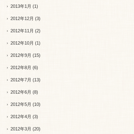
2013年1月
(1)
2012年12月
(3)
2012年11月
(2)
2012年10月
(1)
2012年9月
(15)
2012年8月
(6)
2012年7月
(13)
2012年6月
(8)
2012年5月
(10)
2012年4月
(3)
2012年3月
(20)