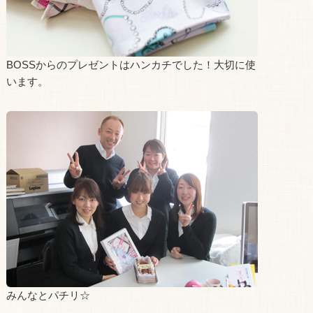
BOSSからのプレゼントはハンカチでした！大切に使
います。
みんなとパチリ☆