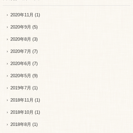
2020年11月
(1)
2020年9月
(5)
2020年8月
(3)
2020年7月
(7)
2020年6月
(7)
2020年5月
(9)
2019年7月
(1)
2018年11月
(1)
2018年10月
(1)
2018年8月
(1)