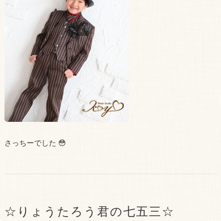
さっちーでした 😳
☆りょうたろう君の七五三☆