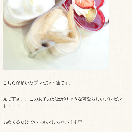
こちらが頂いたプレゼント達です。
見て下さい、この女子力が上がりそうな可愛らしいプレゼン
ト・・・
眺めてるだけでルンルンしちゃいます♡