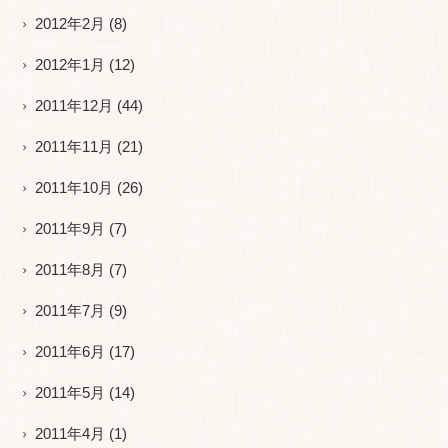
2012年2月
(8)
2012年1月
(12)
2011年12月
(44)
2011年11月
(21)
2011年10月
(26)
2011年9月
(7)
2011年8月
(7)
2011年7月
(9)
2011年6月
(17)
2011年5月
(14)
2011年4月
(1)