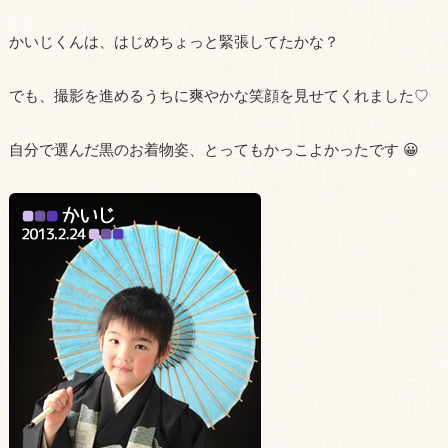
かいじくんは、はじめちょっと緊張してたかな？
でも、撮影を進めるうちに爽やかな笑顔を見せてくれました♡
自分で選んだ黒のお着物姿、とってもかっこよかったです 😀