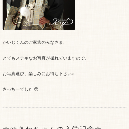
かいじくんのご家族のみなさま、
とてもステキなお写真が撮れていますので、
お写真選び、楽しみにお待ち下さい♪
さっちーでした 😳