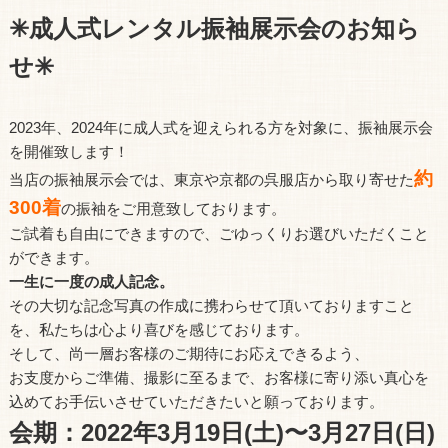
✳︎成人式レンタル振袖展示会のお知ら
せ✳︎
2023年、2024年に成人式を迎えられる方を対象に、振袖展示会
を開催致します！
約
当店の振袖展示会では、東京や京都の呉服店から取り寄せた
300着
の振袖をご用意致しております。
ご試着も自由にできますので、ごゆっくりお選びいただくこと
ができます。
一生に一度の成人記念。
その大切な記念写真の作成に携わらせて頂いておりますこと
を、私たちは心より喜びを感じております。
そして、尚一層お客様のご期待にお応えできるよう、
お支度からご準備、撮影に至るまで、お客様に寄り添い真心を
込めてお手伝いさせていただきたいと願っております。
会期：2022年3月19日(土)〜3月27日(日)