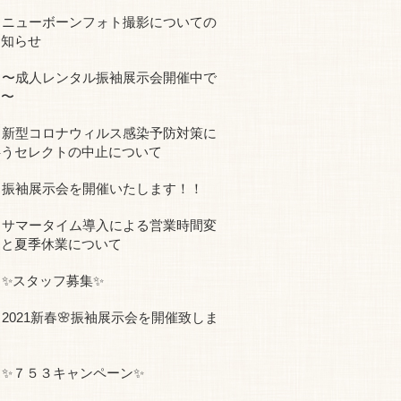
ニューボーンフォト撮影についての
お知らせ
〜成人レンタル振袖展示会開催中で
す〜
新型コロナウィルス感染予防対策に
伴うセレクトの中止について
振袖展示会を開催いたします！！
サマータイム導入による営業時間変
更と夏季休業について
✨スタッフ募集✨
2021新春🌸振袖展示会を開催致しま
す
✨７５３キャンペーン✨