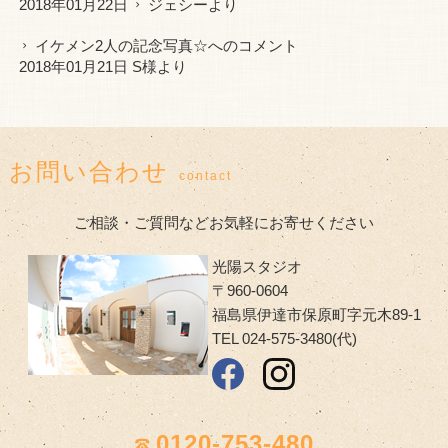
2018年01月22日
ジェシー
より
イケメン2人の記念写真☆
へのコメント
2018年01月21日 S様より
お問い合わせ
contact
ご相談・ご質問などお気軽にお寄せください
光陽スタジオ
〒960-0604
福島県伊達市保原町字元木89-1
TEL 024-575-3480(代)
0120-753-480