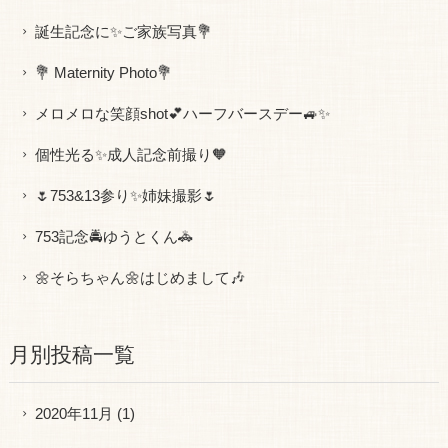
誕生記念に✨ご家族写真💐
💐 Maternity Photo💐
メロメロな笑顔shot💕ハーフバースデー🚙✨
個性光る✨成人記念前撮り🧡
🌷753&13参り✨姉妹撮影🌷
753記念🚔ゆうとくん🚓
🌼そらちゃん🌼はじめまして🎶
月別投稿一覧
2020年11月
(1)