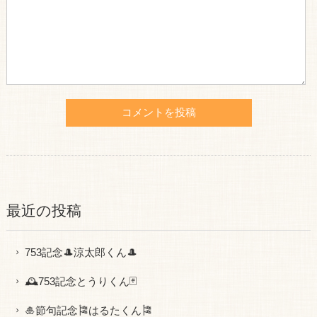
最近の投稿
753記念🎩涼太郎くん🎩
🕰753記念とうりくん🃏
🎍節句記念🎏はるたくん🎏