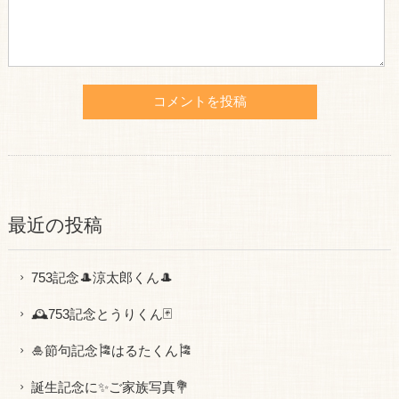
最近の投稿
753記念🎩涼太郎くん🎩
🕰753記念とうりくん🃏
🎍節句記念🎏はるたくん🎏
誕生記念に✨ご家族写真💐