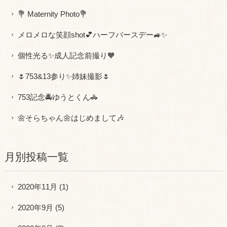
💐 Maternity Photo💐
メロメロな笑顔shot💕ハーフバースデー🚙✨
個性光る✨成人記念前撮り🧡
🌷753&13参り✨姉妹撮影🌷
753記念🚔ゆうとくん🚓
🌼そらちゃん🌼はじめまして🎶
月別投稿一覧
2020年11月
(1)
2020年9月
(5)