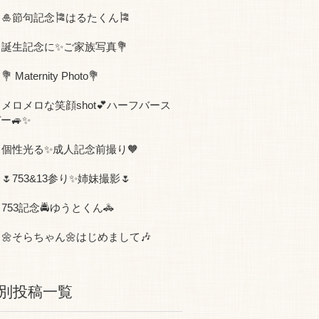
🎍節句記念🎏はるたくん🎏
誕生記念に✨ご家族写真💐
💐 Maternity Photo💐
メロメロな笑顔shot💕ハーフバース
ー🚙✨
個性光る✨成人記念前撮り🧡
🌷753&13参り✨姉妹撮影🌷
753記念🚔ゆうとくん🚓
🌼そらちゃん🌼はじめまして🎶
別投稿一覧