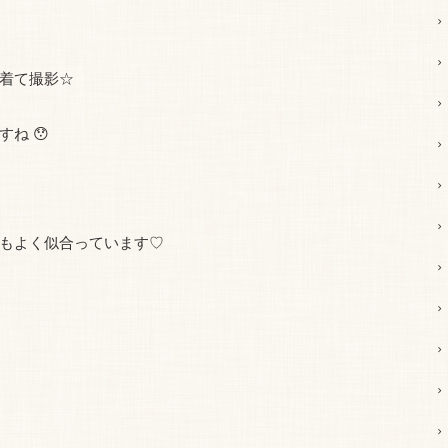
着て撮影☆
ね 😯
もよく似合っています♡