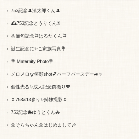
753記念🎩涼太郎くん🎩
🕰753記念とうりくん🃏
🎍節句記念🎏はるたくん🎏
誕生記念に✨ご家族写真💐
💐 Maternity Photo💐
メロメロな笑顔shot💕ハーフバースデー🚙✨
個性光る✨成人記念前撮り🧡
🌷753&13参り✨姉妹撮影🌷
753記念🚔ゆうとくん🚓
🌼そらちゃん🌼はじめまして🎶