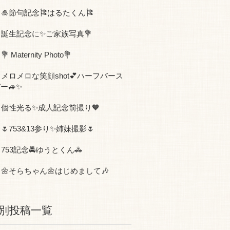
🎍節句記念🎏はるたくん🎏
誕生記念に✨ご家族写真💐
💐 Maternity Photo💐
メロメロな笑顔shot💕ハーフバース
ー🚙✨
個性光る✨成人記念前撮り🧡
🌷753&13参り✨姉妹撮影🌷
753記念🚔ゆうとくん🚓
🌼そらちゃん🌼はじめまして🎶
別投稿一覧