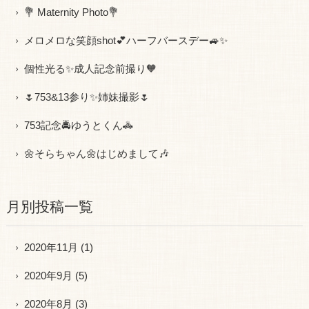
💐 Maternity Photo💐
メロメロな笑顔shot💕ハーフバースデー🚙✨
個性光る✨成人記念前撮り🧡
🌷753&13参り✨姉妹撮影🌷
753記念🚔ゆうとくん🚓
🌼そらちゃん🌼はじめまして🎶
月別投稿一覧
2020年11月
(1)
2020年9月
(5)
2020年8月
(3)