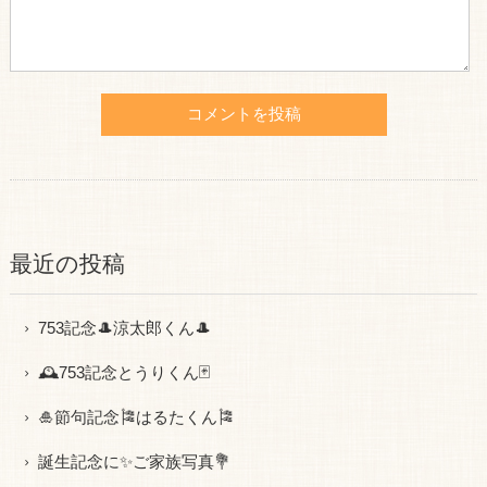
最近の投稿
753記念🎩涼太郎くん🎩
🕰753記念とうりくん🃏
🎍節句記念🎏はるたくん🎏
誕生記念に✨ご家族写真💐