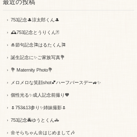
最近の投稿
753記念🎩涼太郎くん🎩
🕰753記念とうりくん🃏
🎍節句記念🎏はるたくん🎏
誕生記念に✨ご家族写真💐
💐 Maternity Photo💐
メロメロな笑顔shot💕ハーフバースデー🚙✨
個性光る✨成人記念前撮り🧡
🌷753&13参り✨姉妹撮影🌷
753記念🚔ゆうとくん🚓
🌼そらちゃん🌼はじめまして🎶