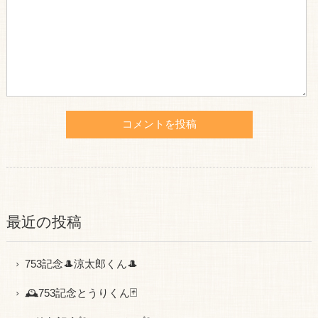
最近の投稿
753記念🎩涼太郎くん🎩
🕰753記念とうりくん🃏