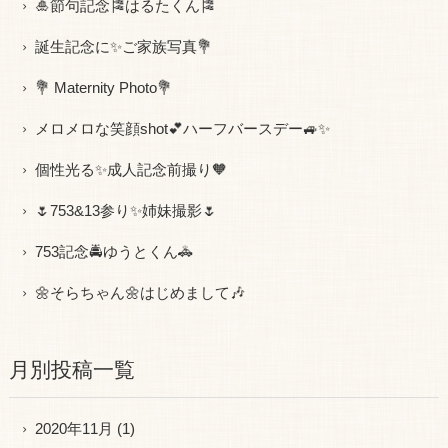
🎍節句記念🎏はるたくん🎏
誕生記念に✨ご家族写真💐
💐 Maternity Photo💐
メロメロな笑顔shot💕ハーフバースデー🚙✨
個性光る✨成人記念前撮り🧡
🌷753&13参り✨姉妹撮影🌷
753記念🚔ゆうとくん🚓
🌼そらちゃん🌼はじめまして🎶
月別投稿一覧
2020年11月
(1)