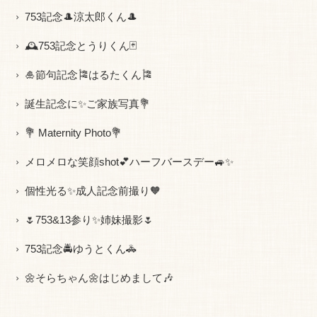
753記念🎩涼太郎くん🎩
🕰753記念とうりくん🃏
🎍節句記念🎏はるたくん🎏
誕生記念に✨ご家族写真💐
💐 Maternity Photo💐
メロメロな笑顔shot💕ハーフバースデー🚙✨
個性光る✨成人記念前撮り🧡
🌷753&13参り✨姉妹撮影🌷
753記念🚔ゆうとくん🚓
🌼そらちゃん🌼はじめまして🎶