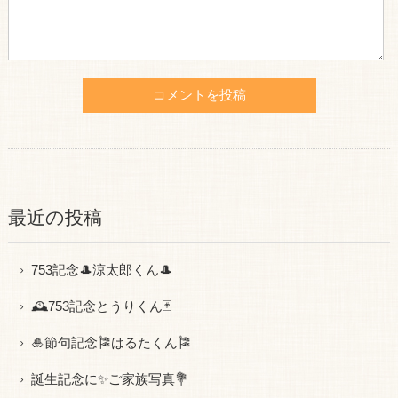
最近の投稿
753記念🎩涼太郎くん🎩
🕰753記念とうりくん🃏
🎍節句記念🎏はるたくん🎏
誕生記念に✨ご家族写真💐