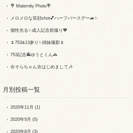
💐 Maternity Photo💐
メロメロな笑顔shot💕ハーフバースデー🚙✨
個性光る✨成人記念前撮り🧡
🌷753&13参り✨姉妹撮影🌷
753記念🚔ゆうとくん🚓
🌼そらちゃん🌼はじめまして🎶
月別投稿一覧
2020年11月
(1)
2020年9月
(5)
2020年8月
(3)