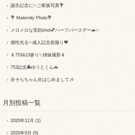
誕生記念に✨ご家族写真💐
💐 Maternity Photo💐
メロメロな笑顔shot💕ハーフバースデー🚙✨
個性光る✨成人記念前撮り🧡
🌷753&13参り✨姉妹撮影🌷
753記念🚔ゆうとくん🚓
🌼そらちゃん🌼はじめまして🎶
月別投稿一覧
2020年11月
(1)
2020年9月
(5)