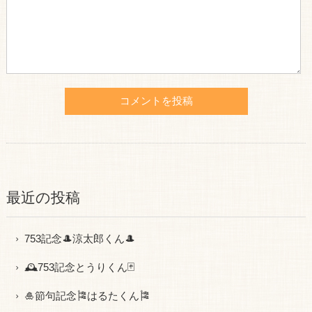
最近の投稿
753記念🎩涼太郎くん🎩
🕰753記念とうりくん🃏
🎍節句記念🎏はるたくん🎏