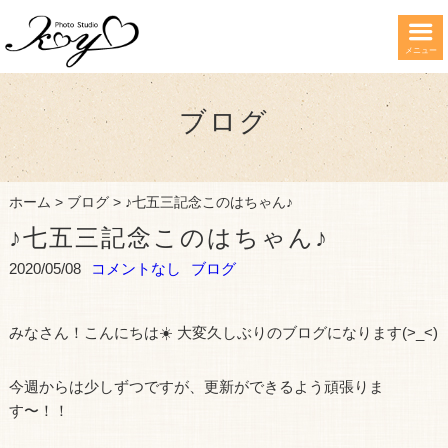
メニュー
ブログ
ホーム
>
ブログ
>
♪七五三記念このはちゃん♪
♪七五三記念このはちゃん♪
2020/05/08
コメントなし
ブログ
みなさん！こんにちは☀️ 大変久しぶりのブログになります(>_<)
今週からは少しずつですが、更新ができるよう頑張りま
す〜！！